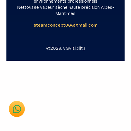
environnements professionnels

Nettoyage vapeur sèche haute précision Alpes-
Maritimes
steamconcept06@gmail.com
©2026.
VGVisibility