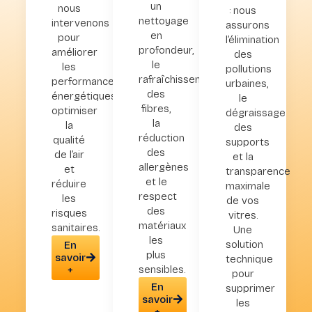
un
nous
: nous
nettoyage
intervenons
assurons
en
pour
l’élimination
profondeur,
améliorer
des
le
les
pollutions
rafraîchissement
performances
urbaines,
des
énergétiques,
le
fibres,
optimiser
dégraissage
la
la
des
réduction
qualité
supports
des
de l’air
et la
allergènes
et
transparence
et le
réduire
maximale
respect
les
de vos
des
risques
vitres.
matériaux
sanitaires.
Une
les
solution
En
plus
savoir
technique
sensibles.
+
pour
En
supprimer
savoir
les
+