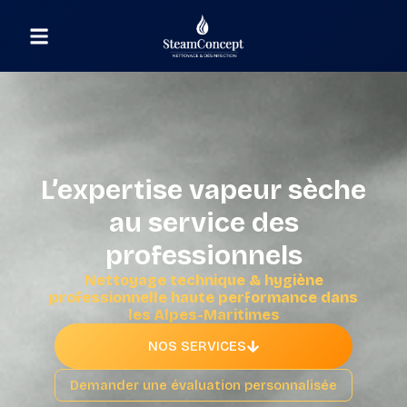
L’expertise vapeur sèche
au service des
professionnels
Nettoyage technique & hygiène
professionnelle haute performance dans
les Alpes-Maritimes
NOS SERVICES
Demander une évaluation personnalisée