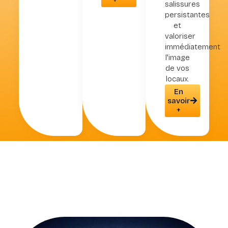
salissures
persistantes
et
valoriser
immédiatement
l'image
de vos
locaux.
En
savoir
+