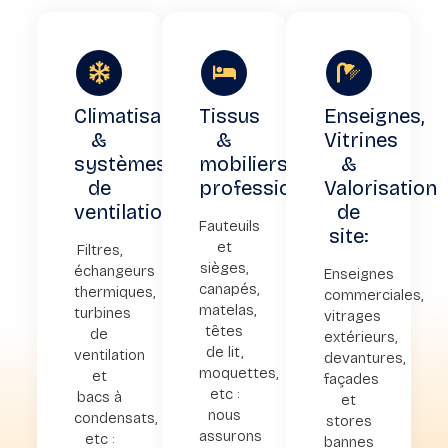
Climatisation
Tissus
Enseignes,
&
&
Vitrines
systèmes
mobiliers
&
de
professionnels
Valorisation
ventilation
de
Fauteuils
site:
et
Filtres,
sièges,
échangeurs
Enseignes
canapés,
thermiques,
commerciales,
matelas,
turbines
vitrages
têtes
de
extérieurs,
de lit,
ventilation
devantures,
moquettes,
et
façades
etc :
bacs à
et
nous
condensats,
stores
assurons
etc :
bannes